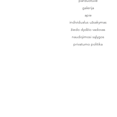
parduotuvė
galerija
apie
individualus užsakymas
žiedo dydžio vadovas
naudojimosi sąlygos
privatumo politika