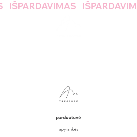
parduotuvė
apyrankės