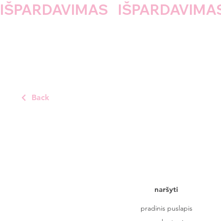
IŠPARDAVIMAS    
Back
naršyti
pradinis puslapis