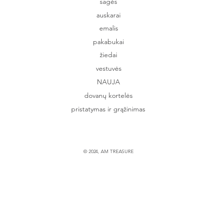
sagės
auskarai
emalis
pakabukai
žiedai
vestuvės
NAUJA
dovanų kortelės
pristatymas ir grąžinimas
© 2024, AM TREASURE