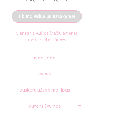
kaina
kaina
tik individualūs užsakymai
vienetinis Aušros Mačiulaitienės
rankų darbo kūrinys
medžiaga
925 prabos sidabras, paauksuotas
svoris
5 g
auskarų užsegimo tipas
smeigės
autentiškumas
autorystės autentiškumo sertifikatas ir
Lietuvos prabavimo rūmų sertifikatas