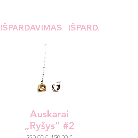
IŠPARDAVIMAS    
Auskarai
„Ryšys“ #2
Įprastinė
Pardavimo
 230,00 € 
150,00 €