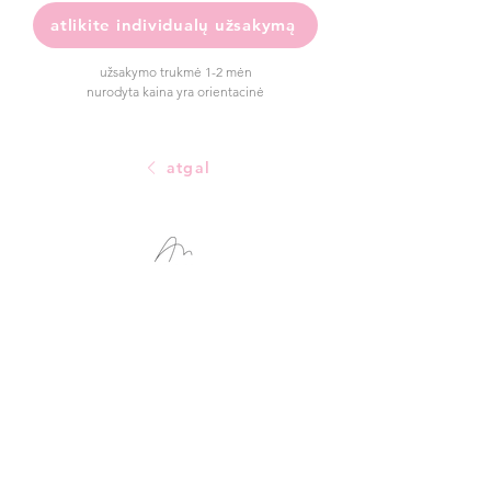
atlikite individualų užsakymą
užsakymo trukmė 1-2 mėn
nurodyta kaina yra orientacinė
atgal
naršyti
parduotuvė
pradinis puslapis
apyrankės
parduotuvė
sagės
galerija
auskarai
apie
emalis
individualus užsakymas
pakabukai
žiedo dydžio vadovas
žiedai
naudojimosi sąlygos
vestuvės
NAUJA
privatumo politika