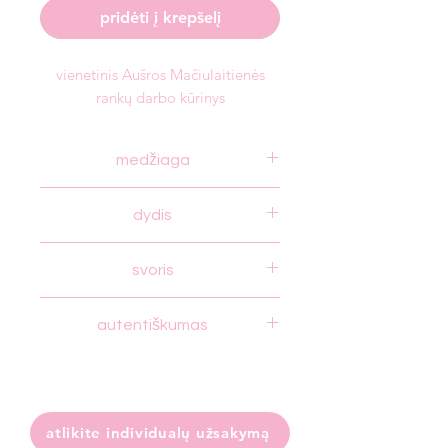
pridėti į krepšelį
vienetinis Aušros Mačiulaitienės
rankų darbo kūrinys
medžiaga
925 prabos sidabras, paauksuotas
dydis
17,5
svoris
6,32 g
autentiškumas
autorystės autentiškumo sertifikatas ir
Lietuvos prabavimo rūmų sertifikatas
atlikite individualų užsakymą