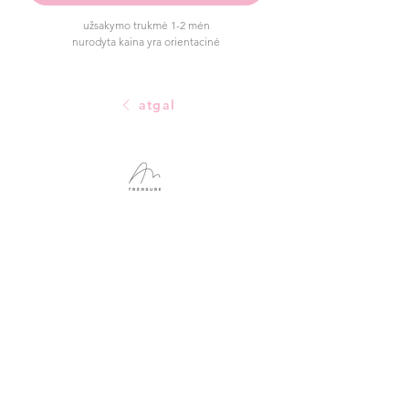
užsakymo trukmė 1-2 mėn
nurodyta kaina yra orientacinė
atgal
naršyti
parduotuvė
pradinis puslapis
apyrankės
parduotuvė
sagės
galerija
auskarai
apie
emalis
individualus užsakymas
pakabukai
žiedo dydžio vadovas
žiedai
naudojimosi sąlygos
vestuvės
NAUJA
privatumo politika
dovanų kortelės